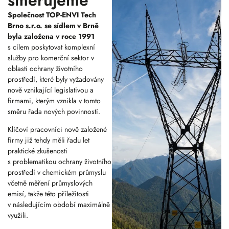
směřujeme
Společnost TOP-ENVI Tech
Brno s.r.o. se sídlem v Brně
byla založena v roce 1991
s cílem poskytovat komplexní
služby pro komerční sektor v
oblasti ochrany životního
prostředí, které byly vyžadovány
nově vznikající legislativou a
firmami, kterým vznikla v tomto
směru řada nových povinností.
Klíčoví pracovníci nově založené
firmy již tehdy měli řadu let
praktické zkušenosti
s problematikou ochrany životního
prostředí v chemickém průmyslu
včetně měření průmyslových
emisí, takže této příležitosti
v následujícím období maximálně
využili.