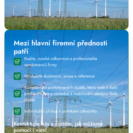
Mezi hlavní firemní přednosti
patří
Kvalita, vysoká odbornost a profesionalita
zaměstnanců firmy
Mnohaleté zkušenosti, praxe a reference
Komplexnost poskytovaných služeb, která vede k další
profilaci firmy a následně k rozšiřování stávající škály
služeb
Individuální přístup k potřebám zákazníka
Kontaktujte nás a zjistěte, jak můžeme
pomoci i vám!