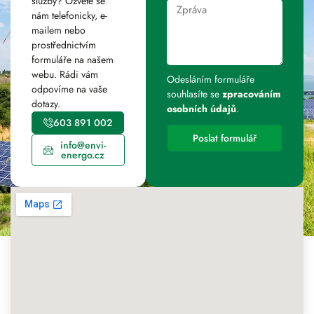
služby? Ozvěte se
nám telefonicky, e-
mailem nebo
prostřednictvím
formuláře na našem
webu. Rádi vám
Odesláním formuláře
odpovíme na vaše
souhlasíte se
zpracováním
dotazy.
osobních údajů
.
603 891 002
Poslat formulář
info@envi-
energo.cz