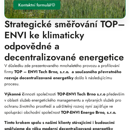
Kontaktní formulář
Strategické směřování TOP–
ENVI ke klimaticky
odpovědné a
decentralizované energetice
V důsledku zde prezentovaného mnohaletého provozu a profilování
firmy
TOP – ENVI Tech Brno, s.r.o. a současného převratného
rozvoje decentralizované energetiky
došlo k následujícímu
procesu.
Výkonné č
innosti společnosti
TOP-ENVI Tech Brno s.r.o
především
v oblasti služeb energetického managementu a vybraných služeb pro
ochranu životního prostředí a udržitelný rozvoj nyní zajišťuje ve
spolupráci obchodní společnost
TOP-ENVI Energo Brno, s.r.o.
Tímto krokem spolu s našimi klienty stávajícími i budoucími
směřujeme do věku moderní decentralizované energetiky