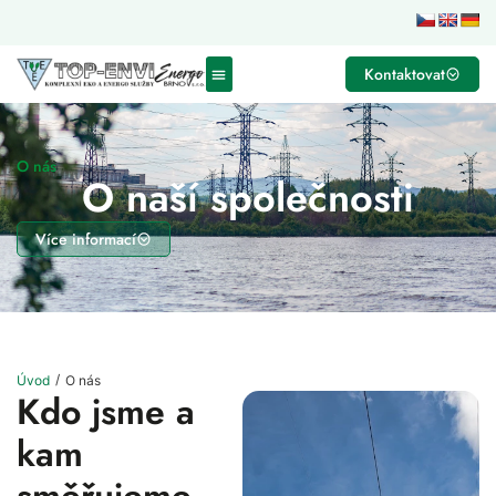
Kontaktovat
O nás
O naší společnosti
Více informací
/
Úvod
O nás
Kdo jsme a
kam